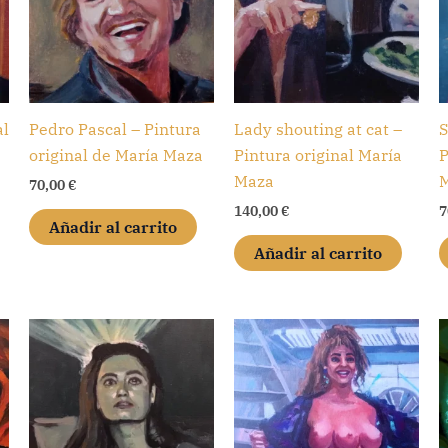
al
Pedro Pascal – Pintura
Lady shouting at cat –
S
original de María Maza
Pintura original María
P
Maza
70,00
€
140,00
€
7
Añadir al carrito
Añadir al carrito