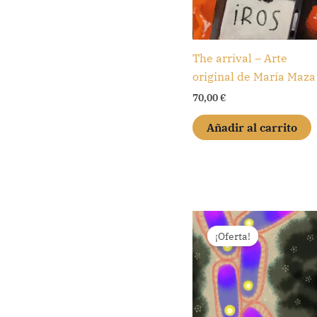
The arrival – Arte
original de María Maza
70,00
€
Añadir al carrito
¡Oferta!