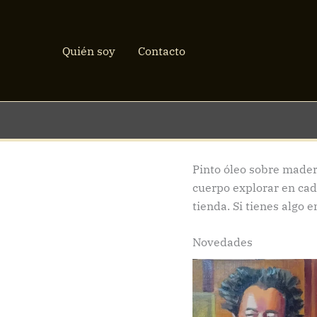
Ir
al
contenido
Quién soy
Contacto
Pinto óleo sobre madera
cuerpo explorar en cad
tienda. Si tienes algo 
Novedades