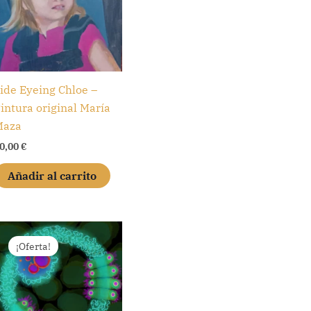
ide Eyeing Chloe –
intura original María
Maza
0,00
€
Añadir al carrito
¡Oferta!