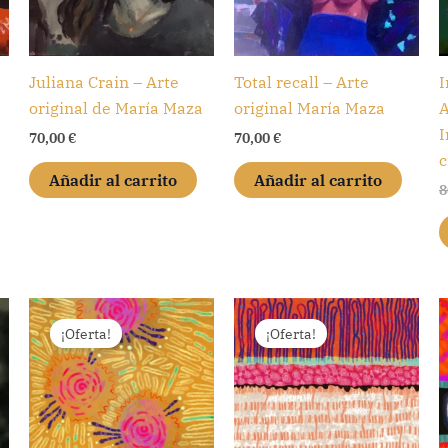
Juliana Crain – Arte
Total recall – Arte
I
original de María Maza
original María Maza
A
I
70,00
€
70,00
€
c
Añadir al carrito
Añadir al carrito
8
¡Oferta!
¡Oferta!