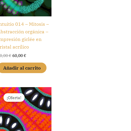
ntuitio 014 – Mitosis –
bstracción orgánica –
mpresión giclée en
ristal acrílico
El
El
0,00
€
60,00
€
precio
precio
original
actual
Añadir al carrito
era:
es:
80,00 €.
60,00 €.
¡Oferta!