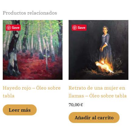
Productos relacionados
Save
Save
Hayedo rojo – Óleo sobre
Retrato de una mujer en
tabla
llamas – Óleo sobre tabla
70,00
€
Leer más
Añadir al carrito