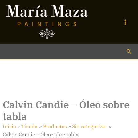
Ir
al
contenido
Bus
Calvin Candie – Óleo sobre
tabla
Inicio
Tienda
Productos
Sin categorizar
Calvin Candie – Óleo sobre tabla