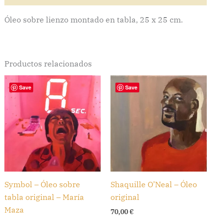
Óleo sobre lienzo montado en tabla, 25 x 25 cm.
Productos relacionados
Save
Save
Symbol – Óleo sobre
Shaquille O’Neal – Óleo
tabla original – María
original
Maza
70,00
€