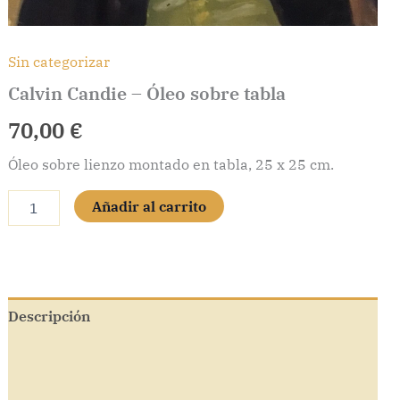
Sin categorizar
Calvin Candie – Óleo sobre tabla
70,00
€
Óleo sobre lienzo montado en tabla, 25 x 25 cm.
Calvin
Añadir al carrito
Candie
-
Óleo
sobre
tabla
cantidad
Descripción
Información adicional
Valoraciones (0)